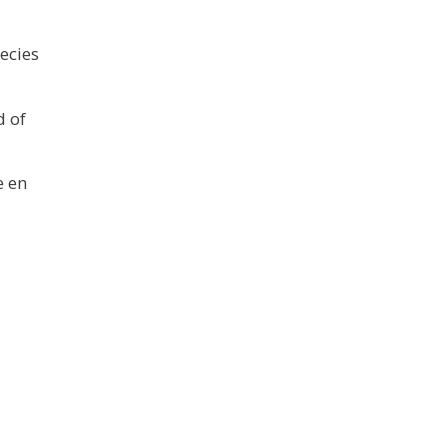
ecies
d of
e en