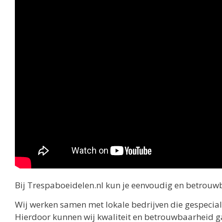
Bij Trespaboeidelen.nl kun je eenvoudig en betrouwb
Wij werken samen met lokale bedrijven die gespeciali
Hierdoor kunnen wij kwaliteit en betrouwbaarheid ga