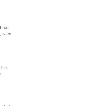
wbaar
 is, en
 het
n