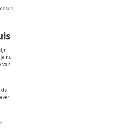
mensen
uis
ijn
je nu
e van
e de
iever
n.