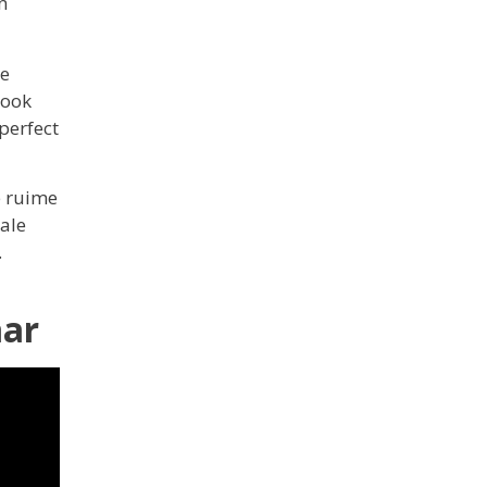
n
de
 ook
perfect
e ruime
ale
.
aar