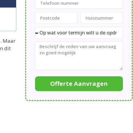
n
. Maar
n dit
Offerte Aanvragen