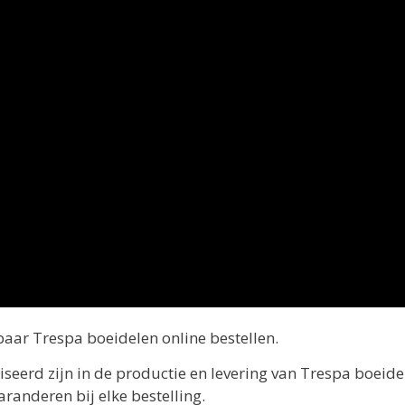
aar Trespa boeidelen online bestellen.
seerd zijn in de productie en levering van Trespa boeide
randeren bij elke bestelling.